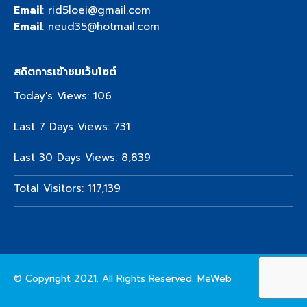
Email
:
rid5loei@gmail.com
Email
:
neud35@hotmail.com
สถิตการเข้าชมเว็บไซต์
Today's Views:
106
Last 7 Days Views:
731
Last 30 Days Views:
8,839
Total Visitors:
117,139
© Copyright 2021. All Rights Reserved.
MeWeb