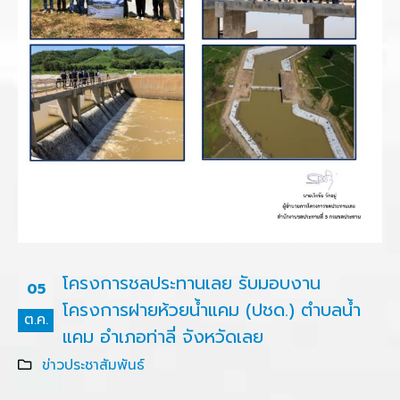
โครงการชลประทานเลย รับมอบงาน
05
โครงการฝายห้วยน้ำแคม (ปชด.) ตำบลน้ำ
ต.ค.
แคม อำเภอท่าลี่ จังหวัดเลย
ข่าวประชาสัมพันธ์